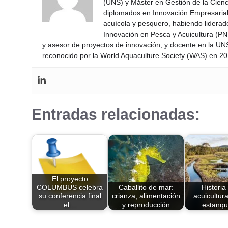
(UNS) y Máster en Gestión de la Cienci
diplomados en Innovación Empresarial 
acuícola y pesquero, habiendo lidera
Innovación en Pesca y Acuicultura (PNI
y asesor de proyectos de innovación, y docente en la UN
reconocido por la World Aquaculture Society (WAS) en 201
Entradas relacionadas:
El proyecto
COLUMBUS celebra
Caballito de mar:
Historia
su conferencia final
crianza, alimentación
acuicultura
el…
y reproducción
estanq