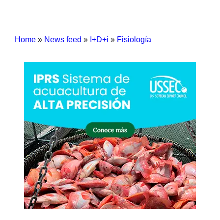
Home
»
News feed
»
I+D+i
»
Fisiología