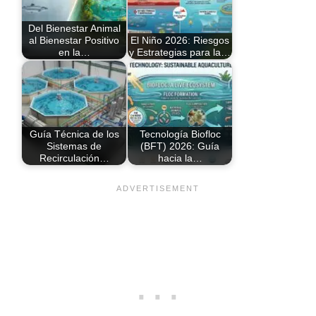
Del Bienestar Animal
al Bienestar Positivo
El Niño 2026: Riesgos
en la…
y Estrategias para la…
Guía Técnica de los
Tecnología Biofloc
Sistemas de
(BFT) 2026: Guía
Recirculación…
hacia la…