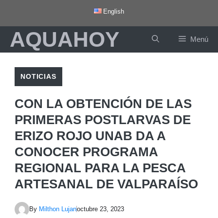
Saltar
English
al
AQUAHOY
contenido
Menú
NOTICIAS
CON LA OBTENCIÓN DE LAS
PRIMERAS POSTLARVAS DE
ERIZO ROJO UNAB DA A
CONOCER PROGRAMA
REGIONAL PARA LA PESCA
ARTESANAL DE VALPARAÍSO
By
Milthon Lujan
octubre 23, 2023