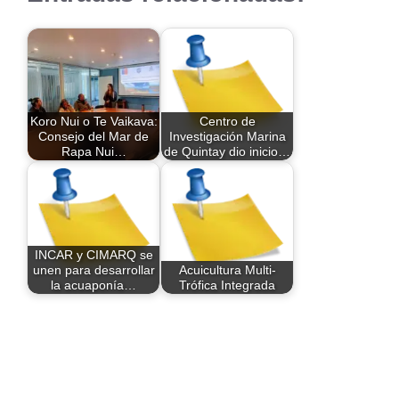
Koro Nui o Te Vaikava:
Centro de
Consejo del Mar de
Investigación Marina
Rapa Nui…
de Quintay dio inicio…
INCAR y CIMARQ se
unen para desarrollar
Acuicultura Multi-
la acuaponía…
Trófica Integrada