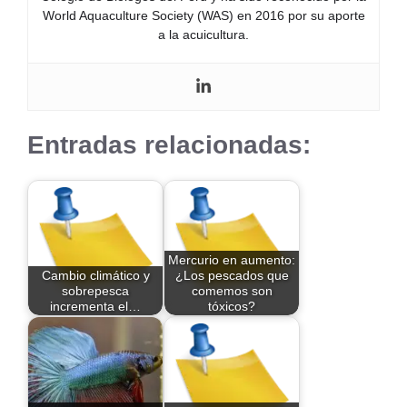
World Aquaculture Society (WAS) en 2016 por su aporte
a la acuicultura.
Entradas relacionadas:
Mercurio en aumento:
Cambio climático y
¿Los pescados que
sobrepesca
comemos son
incrementa el…
tóxicos?