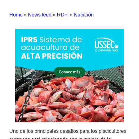
Home
»
News feed
»
I+D+i
»
Nutrición
Uno de los principales desafíos para los piscicultores