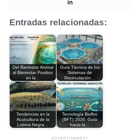
Entradas relacionadas:
Del Bienestar Animal
Guía Técnica de los
al Bienestar Positivo
Sistemas de
en la…
Recirculación…
Tendencias en la
Tecnología Biofloc
Acuicultura de la
(BFT) 2026: Guía
Lobina Negra…
hacia la…