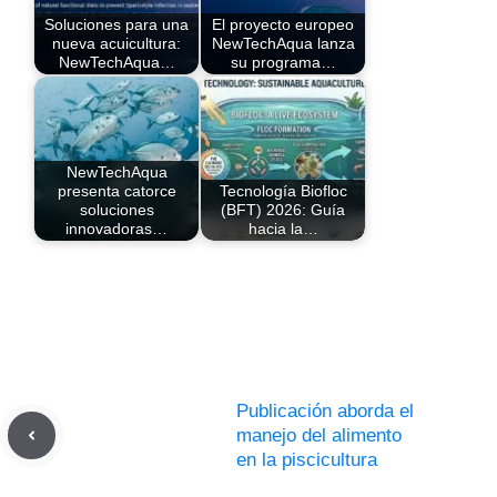
Soluciones para una
El proyecto europeo
nueva acuicultura:
NewTechAqua lanza
NewTechAqua…
su programa…
NewTechAqua
presenta catorce
Tecnología Biofloc
soluciones
(BFT) 2026: Guía
innovadoras…
hacia la…
Publicación aborda el
manejo del alimento
en la piscicultura