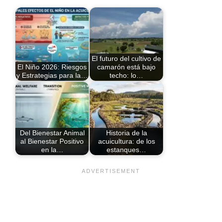
El futuro del cultivo de
El Niño 2026: Riesgos
camarón está bajo
y Estrategias para la…
techo: lo…
Del Bienestar Animal
Historia de la
al Bienestar Positivo
acuicultura: de los
en la…
estanques…