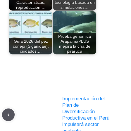
Características,
tecnología basada en
reproducción,…
simulaciones…
Prueba genómica
Guía 2026 del pez
ArapaimaPLUS
conejo (Siganidae):
mejora la cría de
cuidados,…
pirarucú
Implementación del
Plan de
Diversificación
Productiva en el Perú
impulsará sector
acuícola