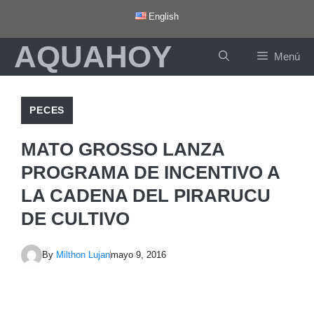
Saltar
English
al
AQUAHOY
contenido
Menú
PECES
MATO GROSSO LANZA
PROGRAMA DE INCENTIVO A
LA CADENA DEL PIRARUCU
DE CULTIVO
By
Milthon Lujan
mayo 9, 2016