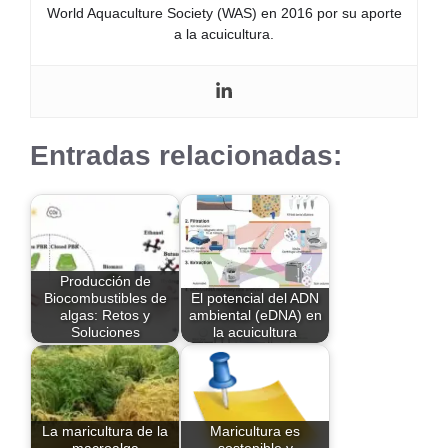
World Aquaculture Society (WAS) en 2016 por su aporte
a la acuicultura.
Entradas relacionadas:
Producción de
Biocombustibles de
El potencial del ADN
algas: Retos y
ambiental (eDNA) en
Soluciones
la acuicultura
La maricultura de la
Maricultura es
macroalga
sostenible y