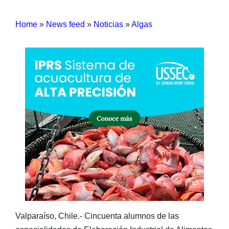
Home
»
News feed
»
Noticias
»
Algas
Valparaíso, Chile.- Cincuenta alumnos de las