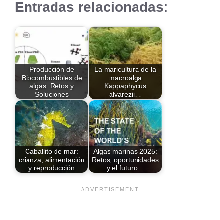
Entradas relacionadas:
Producción de
La maricultura de la
Biocombustibles de
macroalga
algas: Retos y
Kappaphycus
Soluciones
alvarezii…
Caballito de mar:
Algas marinas 2025:
crianza, alimentación
Retos, oportunidades
y reproducción
y el futuro…