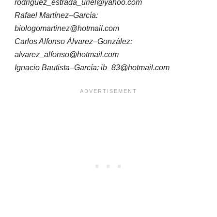
rodriguez_estrada_uriel@yahoo.com
Rafael Martínez–García:
biologomartinez@hotmail.com
Carlos Alfonso Álvarez–González:
alvarez_alfonso@hotmail.com
Ignacio Bautista–García: ib_83@hotmail.com