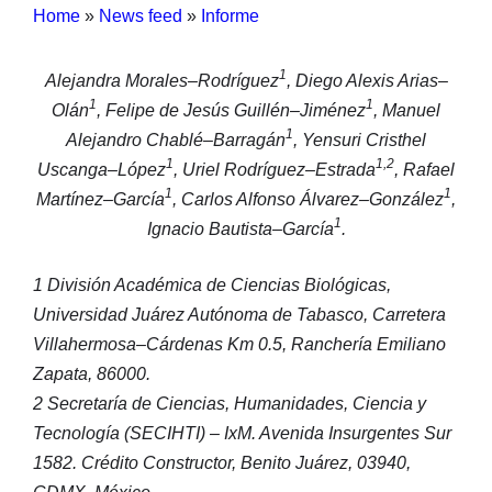
Home
»
News feed
»
Informe
1
Alejandra Morales–Rodríguez
, Diego Alexis Arias–
1
1
Olán
, Felipe de Jesús Guillén–Jiménez
, Manuel
1
Alejandro Chablé–Barragán
, Yensuri Cristhel
1
1,2
Uscanga–López
, Uriel Rodríguez–Estrada
, Rafael
1
1
Martínez–García
, Carlos Alfonso Álvarez–González
,
1
Ignacio Bautista–García
.
1 División Académica de Ciencias Biológicas,
Universidad Juárez Autónoma de Tabasco, Carretera
Villahermosa–Cárdenas Km 0.5, Ranchería Emiliano
Zapata, 86000.
2 Secretaría de Ciencias, Humanidades, Ciencia y
Tecnología (SECIHTI) – IxM. Avenida Insurgentes Sur
1582. Crédito Constructor, Benito Juárez, 03940,