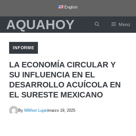
Saltar
English
al
AQUAHOY
contenido
Menú
INFORME
LA ECONOMÍA CIRCULAR Y
SU INFLUENCIA EN EL
DESARROLLO ACUÍCOLA EN
EL SURESTE MEXICANO
By
Milthon Lujan
marzo 19, 2025