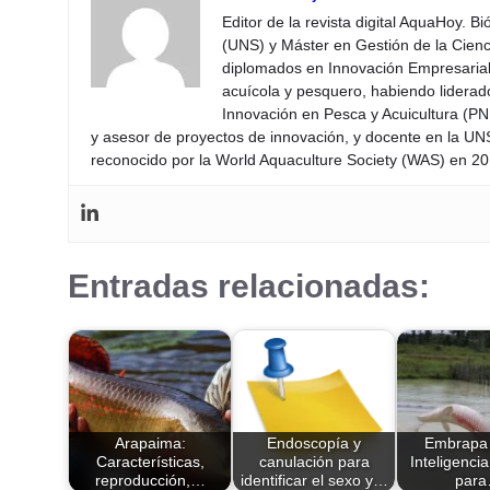
Editor de la revista digital AquaHoy. B
(UNS) y Máster en Gestión de la Cienci
diplomados en Innovación Empresarial 
acuícola y pesquero, habiendo lidera
Innovación en Pesca y Acuicultura (PNI
y asesor de proyectos de innovación, y docente en la UN
reconocido por la World Aquaculture Society (WAS) en 201
Entradas relacionadas:
Arapaima:
Endoscopía y
Embrapa u
Características,
canulación para
Inteligencia 
reproducción,…
identificar el sexo y…
par