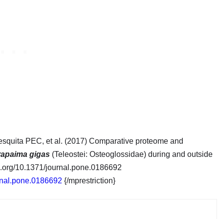
esquita PEC, et al. (2017) Comparative proteome and
apaima gigas
(Teleostei: Osteoglossidae) during and outside
i.org/10.1371/journal.pone.0186692
urnal.pone.0186692
{/mprestriction}