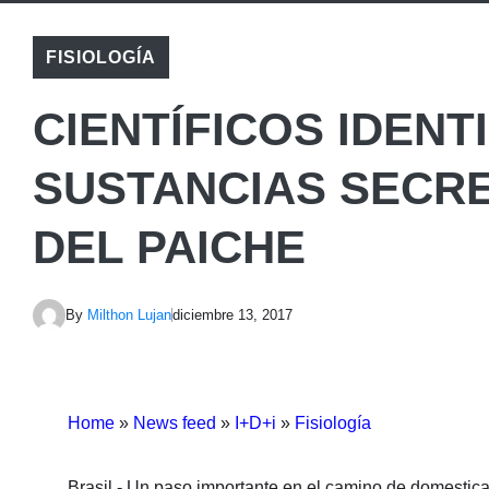
FISIOLOGÍA
CIENTÍFICOS IDENT
SUSTANCIAS SECRE
DEL PAICHE
By
Milthon Lujan
diciembre 13, 2017
Home
»
News feed
»
I+D+i
»
Fisiología
Brasil.- Un paso importante en el camino de domestica