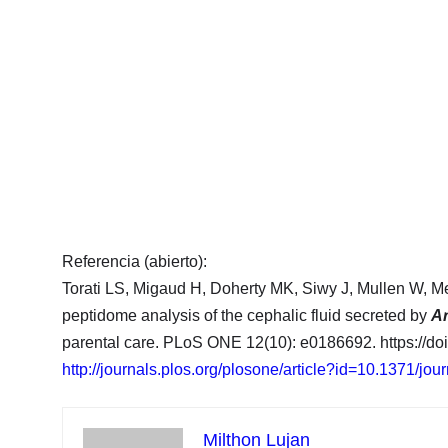
Referencia (abierto):
Torati LS, Migaud H, Doherty MK, Siwy J, Mullen W, M
peptidome analysis of the cephalic fluid secreted by
Ar
parental care. PLoS ONE 12(10): e0186692. https://do
http://journals.plos.org/plosone/article?id=10.1371/jo
Milthon Lujan