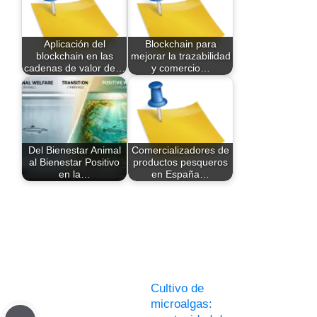
Aplicación del
Blockchain para
blockchain en las
mejorar la trazabilidad
cadenas de valor de…
y comercio…
Del Bienestar Animal
Comercializadores de
al Bienestar Positivo
productos pesqueros
en la…
en España…
Cultivo de
microalgas: