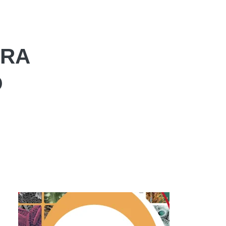
ARA
O