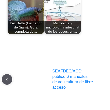
Pez Betta (Luchador
Microbiota y
de Siam): Guía
microbioma intestinal
completa de…
de los peces: un…
SEAFDEC/AQD
publicó 6 manuales
de acuicultura de libre
acceso