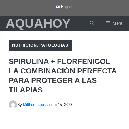
Saltar
English
al
AQUAHOY
contenido
Menú
NUTRICIÓN
,
PATOLOGÍAS
SPIRULINA + FLORFENICOL
LA COMBINACIÓN PERFECTA
PARA PROTEGER A LAS
TILAPIAS
By
Milthon Lujan
agosto 15, 2023