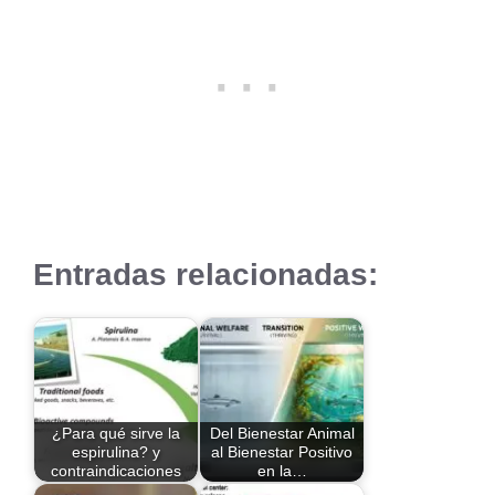
Entradas relacionadas:
¿Para qué sirve la
Del Bienestar Animal
espirulina? y
al Bienestar Positivo
contraindicaciones
en la…