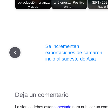
reproducción, crianza
al Bienestar Positivo
(BFT) 202
y usos
en la…
hacia 
Se incrementan
exportaciones de camarón
indio al sudeste de Asia
Deja un comentario
Lo siento, debes estar
conectado
para publicar un com