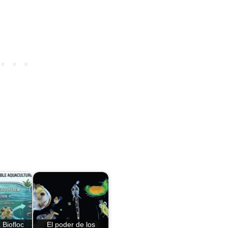
 Biofloc
El poder de los