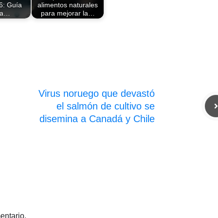
6: Guía
alimentos naturales
la…
para mejorar la…
Virus noruego que devastó
el salmón de cultivo se
disemina a Canadá y Chile
entario.