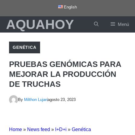
Saltar
English
al
AQUAHOY
contenido
Menú
GENÉTICA
PRUEBAS GENÓMICAS PARA
MEJORAR LA PRODUCCIÓN
DE TRUCHAS
By
Milthon Lujan
agosto 23, 2023
Home
»
News feed
»
I+D+i
»
Genética