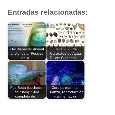
Entradas relacionadas:
Del Bienestar Animal
Guía 2026 de
al Bienestar Positivo
Caracoles de Agua
en la…
Dulce: Cuidados,…
Pez Betta (Luchador
Corales marinos:
de Siam): Guía
Crianza, reproducción
completa de…
y alimentación