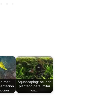
de mar:
Aquascaping: acuario
mentación
plantado para imitar
ucción
los…