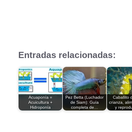
Entradas relacionadas:
Acuaponía =
Pez Betta (Luchador
Caballito 
Acuicultura +
de Siam): Guía
crianza, ali
Hidroponía
completa de…
y reprod