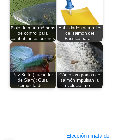
Piojo de mar: métodos
Habilidades naturales
de control para
del salmón del
combatir infestaciones
Pacífico para…
Pez Betta (Luchador
Cómo las granjas de
de Siam): Guía
salmón impulsan la
completa de…
evolución de…
Elección innata de