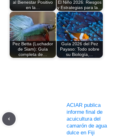
al Bienestar Positivo
El Niño 2026: Riesgos
en la…
y Estrategias para la…
Pez Betta (Luchador
Guía 2026 del Pez
de Siam): Guía
Payaso: Todo sobre
completa de…
su Biología,…
ACIAR publica
informe final de
acuicultura del
camarón de agua
dulce en Fiji