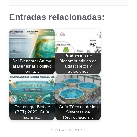
Entradas relacionadas:
Producción de
Del Bienestar Animal
Biocombustibles de
al Bienestar Positivo
algas: Retos y
en la…
Soluciones
Tecnología Biofloc
Guía Técnica de los
(BFT) 2026: Guía
Sistemas de
hacia la…
Recirculación…