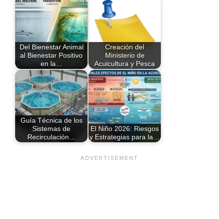
Del Bienestar Animal
Creación del
al Bienestar Positivo
Ministerio de
en la…
Acuicultura y Pesca
Guía Técnica de los
Sistemas de
El Niño 2026: Riesgos
Recirculación…
y Estrategias para la…