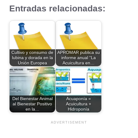
Entradas relacionadas:
Cultivo y consumo de
APROMAR publica su
lubina y dorada en la
informe anual “La
Unión Europea
Acuicultura en…
Del Bienestar Animal
Acuaponía =
al Bienestar Positivo
Acuicultura +
en la…
Hidroponía