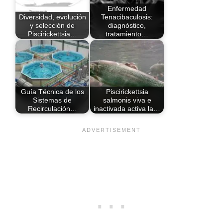
Enfermedad
Diversidad, evolución
Tenacibaculosis:
y selección de
diagnóstico,
Piscirickettsia…
tratamiento…
Guía Técnica de los
Piscirickettsia
Sistemas de
salmonis viva e
Recirculación…
inactivada activa la…