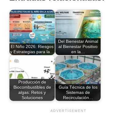
Del Bienestar Animal
El Niño 2026: Riesgos
al Bienestar Positivo
y Estrategias para la…
en la…
Producción de
Biocombustibles de
Guía Técnica de los
algas: Retos y
Sistemas de
Soluciones
Recirculación…