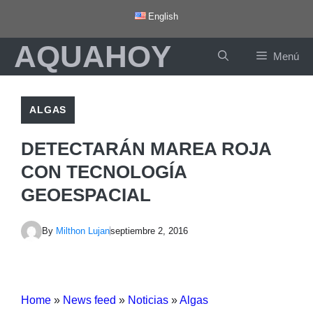
Saltar
English
al
AQUAHOY
contenido
Menú
ALGAS
DETECTARÁN MAREA ROJA
CON TECNOLOGÍA
GEOESPACIAL
By
Milthon Lujan
septiembre 2, 2016
Home
»
News feed
»
Noticias
»
Algas