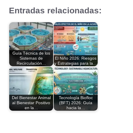
Entradas relacionadas:
Guía Técnica de los
Sistemas de
El Niño 2026: Riesgos
Recirculación…
y Estrategias para la…
Del Bienestar Animal
Tecnología Biofloc
al Bienestar Positivo
(BFT) 2026: Guía
en la…
hacia la…