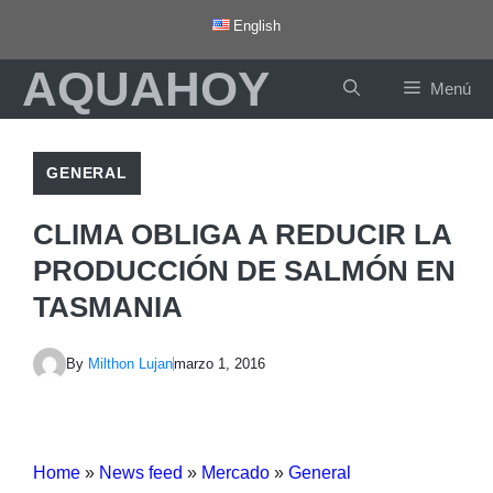
Saltar
English
al
AQUAHOY
contenido
Menú
GENERAL
CLIMA OBLIGA A REDUCIR LA
PRODUCCIÓN DE SALMÓN EN
TASMANIA
By
Milthon Lujan
marzo 1, 2016
Home
»
News feed
»
Mercado
»
General