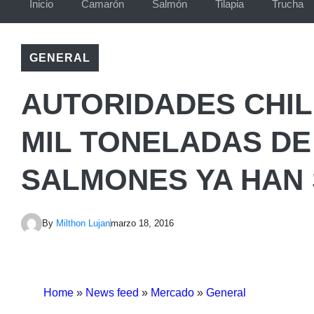
Inicio
Camarón
Salmón
Tilapia
Trucha
GENERAL
AUTORIDADES CHIL
MIL TONELADAS D
SALMONES YA HAN 
By
Milthon Lujan
marzo 18, 2016
Home
»
News feed
»
Mercado
»
General