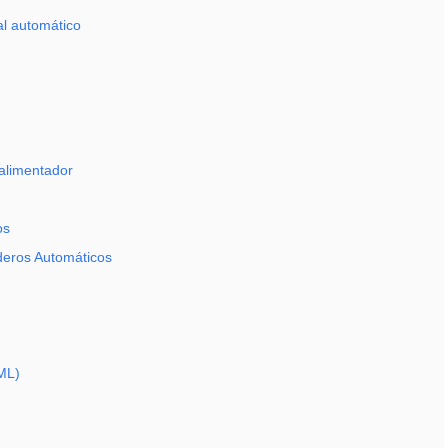
al automático
 alimentador
os
deros Automáticos
(ML)