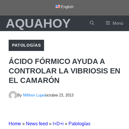
Saltar
English
al
AQUAHOY
contenido
Menú
PATOLOGÍAS
ÁCIDO FÓRMICO AYUDA A
CONTROLAR LA VIBRIOSIS EN
EL CAMARÓN
By
Milthon Lujan
octubre 23, 2013
Home
»
News feed
»
I+D+i
»
Patologías