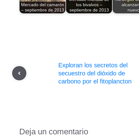
Mercado del camarón
los bivalvos –
alcanzar
– septiembre de 2013
septiembre de 2013
nuev
Exploran los secretos del
secuestro del dióxido de
carbono por el fitoplancton
Deja un comentario