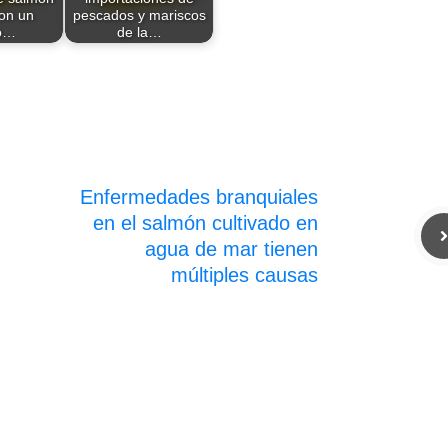
on un
pescados y mariscos
o…
de la…
Enfermedades branquiales
en el salmón cultivado en
agua de mar tienen
múltiples causas