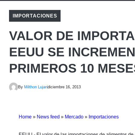
IMPORTACIONES
VALOR DE IMPORTA
EEUU SE INCREMEN
PRIMEROS 10 MESE
By
Milthon Lujan
diciembre 16, 2013
Home
»
News feed
»
Mercado
»
Importaciones
EEUU.- El valor de las importaciones de alimentos de