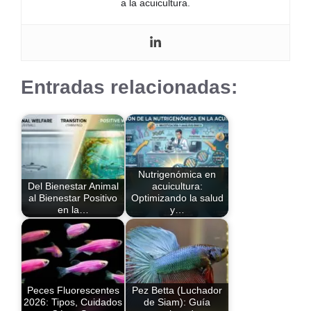
a la acuicultura.
Entradas relacionadas:
Nutrigenómica en
Del Bienestar Animal
acuicultura:
al Bienestar Positivo
Optimizando la salud
en la…
y…
Peces Fluorescentes
Pez Betta (Luchador
2026: Tipos, Cuidados
de Siam): Guía