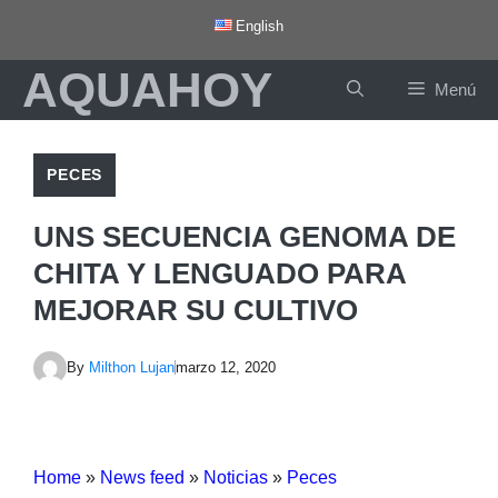
Saltar
English
al
AQUAHOY
contenido
Menú
PECES
UNS SECUENCIA GENOMA DE
CHITA Y LENGUADO PARA
MEJORAR SU CULTIVO
By
Milthon Lujan
marzo 12, 2020
Home
»
News feed
»
Noticias
»
Peces