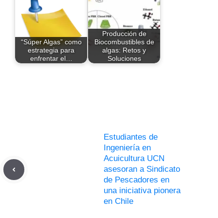
Producción de
“Súper Algas” como
Biocombustibles de
estrategia para
algas: Retos y
enfrentar el…
Soluciones
Estudiantes de
Ingeniería en
Acuicultura UCN
asesoran a Sindicato
de Pescadores en
una iniciativa pionera
en Chile