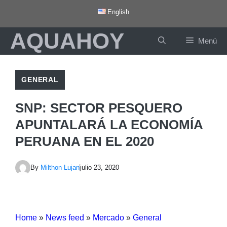
Saltar
English
al
AQUAHOY
contenido
Menú
GENERAL
SNP: SECTOR PESQUERO
APUNTALARÁ LA ECONOMÍA
PERUANA EN EL 2020
By
Milthon Lujan
julio 23, 2020
Home
»
News feed
»
Mercado
»
General