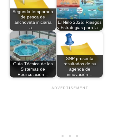
Segunda temporada
de pesca de
anchoveta iniciaría
El Niño 2026: Riesgos
a…
y Estrategias para la…
SNP presenta
Guía Técnica de los
resultados de su
Sistemas de
agenda de
Recirculación…
innovación…