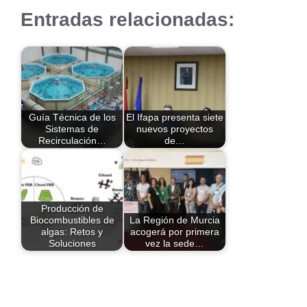
Entradas relacionadas:
Guía Técnica de los
El Ifapa presenta siete
Sistemas de
nuevos proyectos
Recirculación…
de…
Producción de
Biocombustibles de
La Región de Murcia
algas: Retos y
acogerá por primera
Soluciones
vez la sede…