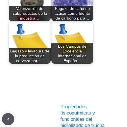
Valorización de
Bagazo de caña de
subproductos de la
azúcar como fuente
industria…
de carbono para…
Los Campus de
Bagazo y levadura de
Excelencia
la producción de
Internacional de
cerveza para…
España…
Propiedades
fisicoquímicas y
funcionales del
hidrolizado de trucha