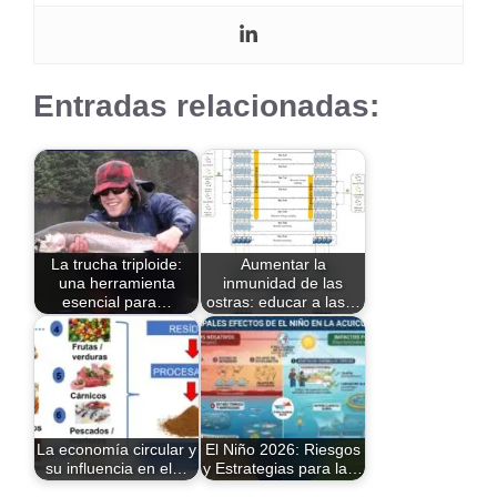
Entradas relacionadas:
La trucha triploide:
Aumentar la
una herramienta
inmunidad de las
esencial para…
ostras: educar a las…
La economía circular y
El Niño 2026: Riesgos
su influencia en el…
y Estrategias para la…