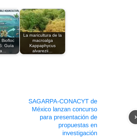
La maricultura de la
 Biofloc
macroalga
6: Guía
Kappaphycus
la…
alvarezii…
SAGARPA-CONACYT de
México lanzan concurso
para presentación de
propuestas en
investigación