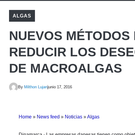
ALGAS
NUEVOS MÉTODOS 
REDUCIR LOS DESE
DE MACROALGAS
By
Milthon Lujan
junio 17, 2016
Home
»
News feed
»
Noticias
»
Algas
Dinamarca.- Las empresas danesas tienen como objeti