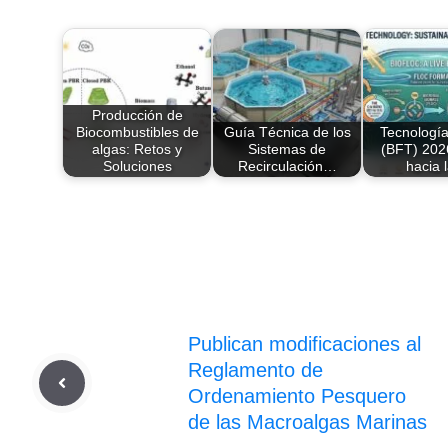
Producción de
Biocombustibles de
Guía Técnica de los
Tecnología
algas: Retos y
Sistemas de
(BFT) 202
Soluciones
Recirculación…
hacia 
Publican modificaciones al
Reglamento de
Ordenamiento Pesquero
de las Macroalgas Marinas