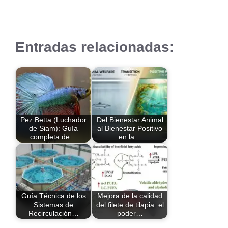
Entradas relacionadas:
Pez Betta (Luchador
Del Bienestar Animal
de Siam): Guía
al Bienestar Positivo
completa de…
en la…
Guía Técnica de los
Mejora de la calidad
Sistemas de
del filete de tilapia: el
Recirculación…
poder…