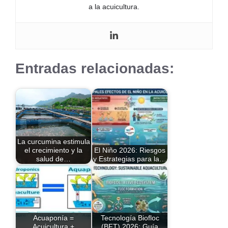
a la acuicultura.
Entradas relacionadas:
La curcumina estimula
el crecimiento y la
El Niño 2026: Riesgos
salud de…
y Estrategias para la…
Acuaponía =
Tecnología Biofloc
Acuicultura +
(BFT) 2026: Guía