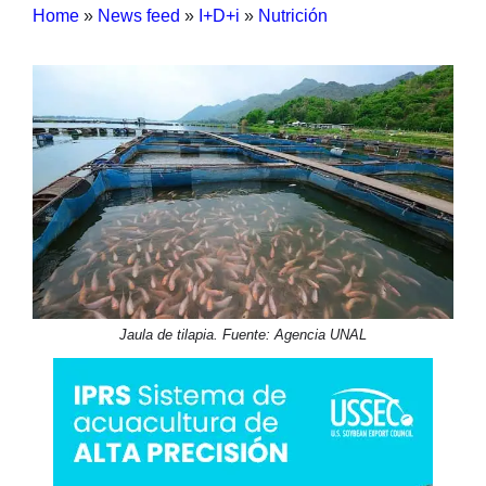
Home
»
News feed
»
I+D+i
»
Nutrición
Jaula de tilapia. Fuente: Agencia UNAL