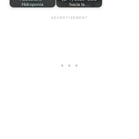
Hidroponía
hacia la…