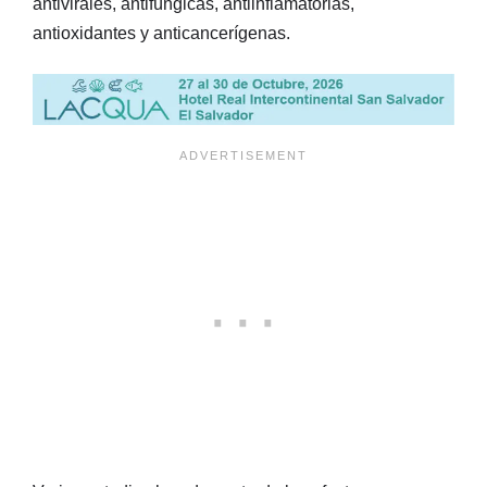
antivirales, antifúngicas, antiinflamatorias,
antioxidantes y anticancerígenas.