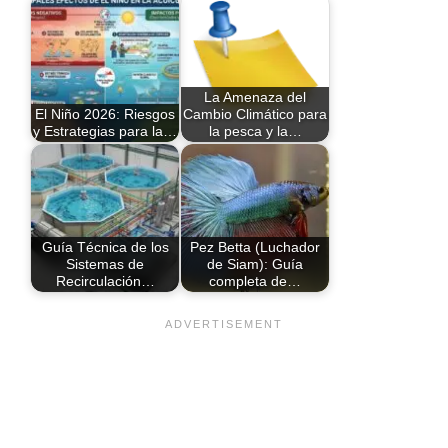
La Amenaza del
El Niño 2026: Riesgos
Cambio Climático para
y Estrategias para la…
la pesca y la…
Guía Técnica de los
Pez Betta (Luchador
Sistemas de
de Siam): Guía
Recirculación…
completa de…