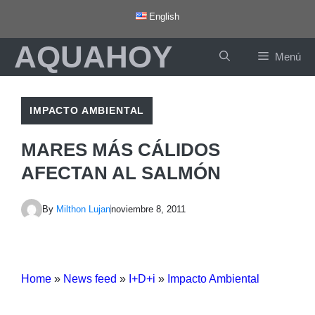
Saltar
English
al
AQUAHOY
contenido
Menú
IMPACTO AMBIENTAL
MARES MÁS CÁLIDOS
AFECTAN AL SALMÓN
By
Milthon Lujan
noviembre 8, 2011
Home
»
News feed
»
I+D+i
»
Impacto Ambiental