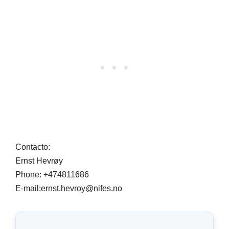
Contacto:
Ernst Hevrøy
Phone: +474811686
E-mail:ernst.hevroy@nifes.no