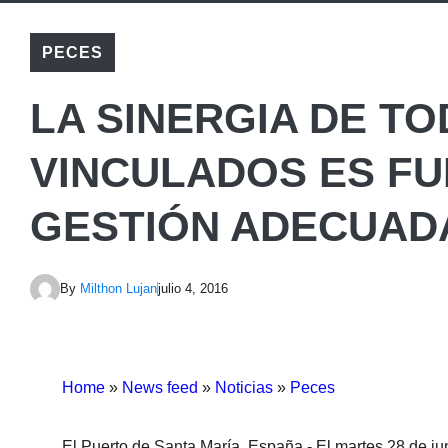
PECES
LA SINERGIA DE T
VINCULADOS ES F
GESTIÓN ADECUADA
By
Milthon Lujan
julio 4, 2016
Home
»
News feed
»
Noticias
»
Peces
El Puerto de Santa María, España.- El martes 28 de ju