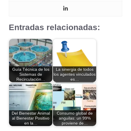
Entradas relacionadas:
Guía Técnica de los
La sinergia de todos
Sistemas de
los agentes vinculados
Recirculación…
es…
Del Bienestar Animal
Consumo global de
al Bienestar Positivo
anguilas: un 99%
en la…
proviene de…