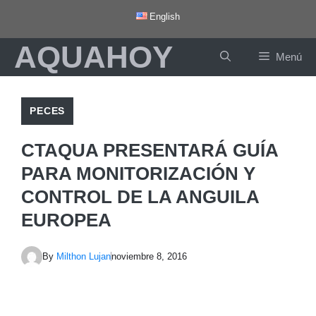
Saltar
English
al
AQUAHOY
contenido
Menú
PECES
CTAQUA PRESENTARÁ GUÍA
PARA MONITORIZACIÓN Y
CONTROL DE LA ANGUILA
EUROPEA
By
Milthon Lujan
noviembre 8, 2016