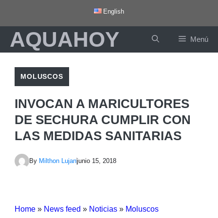
Saltar
English
al
AQUAHOY
contenido
Menú
MOLUSCOS
INVOCAN A MARICULTORES
DE SECHURA CUMPLIR CON
LAS MEDIDAS SANITARIAS
By
Milthon Lujan
junio 15, 2018
Home
»
News feed
»
Noticias
»
Moluscos