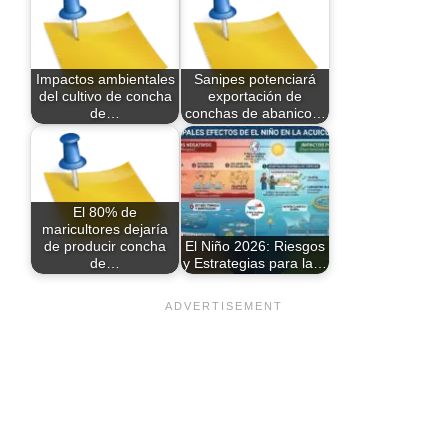
Impactos ambientales
Sanipes potenciará
del cultivo de concha
exportación de
de…
conchas de abanico…
El 80% de
maricultores dejaría
de producir concha
El Niño 2026: Riesgos
de…
y Estrategias para la…