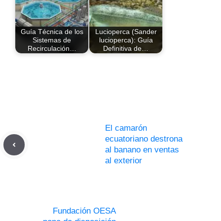
Guía Técnica de los
Lucioperca (Sander
Sistemas de
lucioperca): Guía
Recirculación…
Definitiva de…
El camarón
ecuatoriano destrona
al banano en ventas
al exterior
Fundación OESA