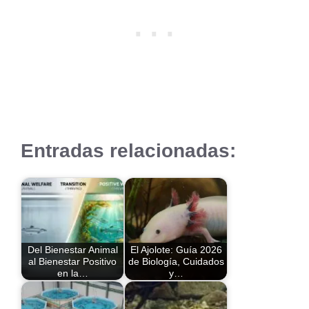
Entradas relacionadas:
Del Bienestar Animal
El Ajolote: Guía 2026
al Bienestar Positivo
de Biología, Cuidados
en la…
y…