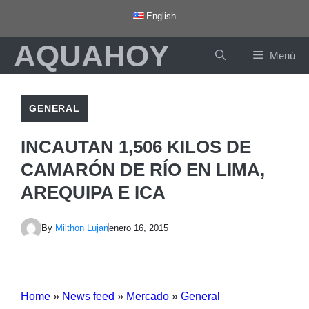
Saltar
English
al
AQUAHOY
contenido
Menú
GENERAL
INCAUTAN 1,506 KILOS DE
CAMARÓN DE RÍO EN LIMA,
AREQUIPA E ICA
By
Milthon Lujan
enero 16, 2015
Home
»
News feed
»
Mercado
»
General