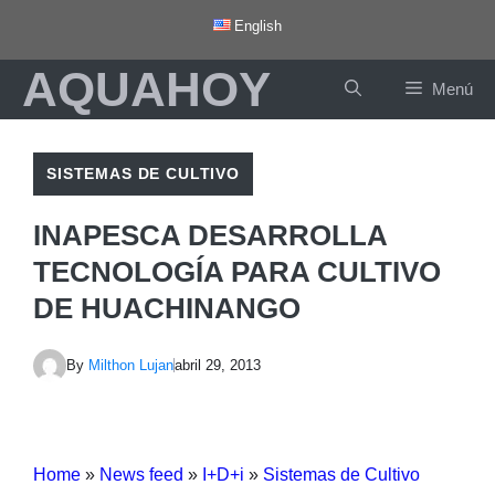
Saltar
English
al
AQUAHOY
contenido
Menú
SISTEMAS DE CULTIVO
INAPESCA DESARROLLA
TECNOLOGÍA PARA CULTIVO
DE HUACHINANGO
By
Milthon Lujan
abril 29, 2013
Home
»
News feed
»
I+D+i
»
Sistemas de Cultivo