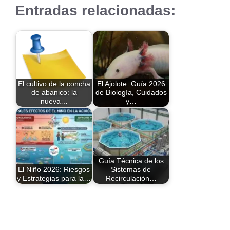
Entradas relacionadas:
El cultivo de la concha
El Ajolote: Guía 2026
de abanico: la
de Biología, Cuidados
nueva…
y…
Guía Técnica de los
El Niño 2026: Riesgos
Sistemas de
y Estrategias para la…
Recirculación…