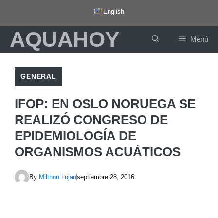
Saltar
English
al
AQUAHOY
contenido
Menú
GENERAL
IFOP: EN OSLO NORUEGA SE
REALIZÓ CONGRESO DE
EPIDEMIOLOGÍA DE
ORGANISMOS ACUÁTICOS
By
Milthon Lujan
septiembre 28, 2016