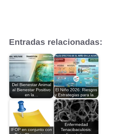
Entradas relacionadas:
Del Bienestar Animal
al Bienestar Positivo
El Niño 2026: Riesgos
en la…
y Estrategias para la…
Enfermedad
IFOP en conjunto con
Tenacibaculosis: