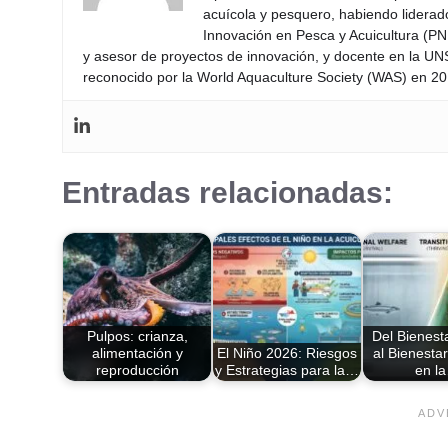
acuícola y pesquero, habiendo lidera
Innovación en Pesca y Acuicultura (PNI
y asesor de proyectos de innovación, y docente en la UN
reconocido por la World Aquaculture Society (WAS) en 201
Entradas relacionadas:
Pulpos: crianza,
Del Bienest
alimentación y
El Niño 2026: Riesgos
al Bienestar
reproducción
y Estrategias para la…
en l