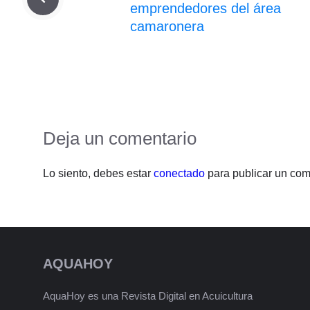
emprendedores del área
camaronera
Deja un comentario
Lo siento, debes estar
conectado
para publicar un com
AQUAHOY
AquaHoy es una Revista Digital en Acuicultura