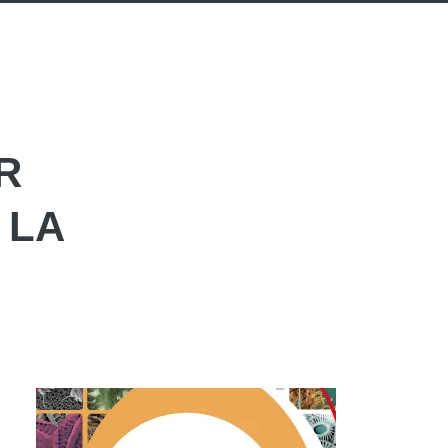
R
 LA