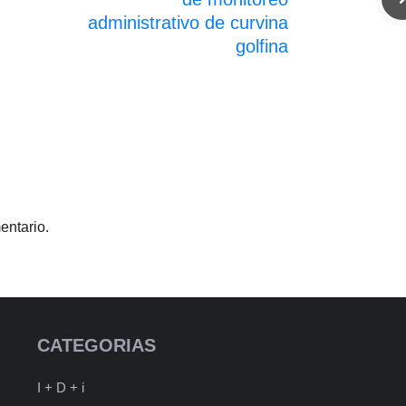
administrativo de curvina
golfina
entario.
CATEGORIAS
I + D + i