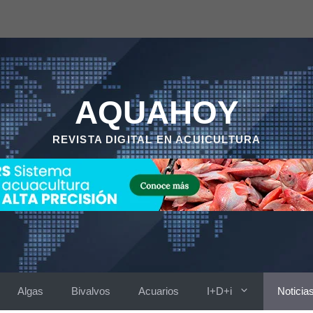
AQUAHOY
REVISTA DIGITAL EN ACUICULTURA
Algas
Bivalvos
Acuarios
I+D+i
Noticia