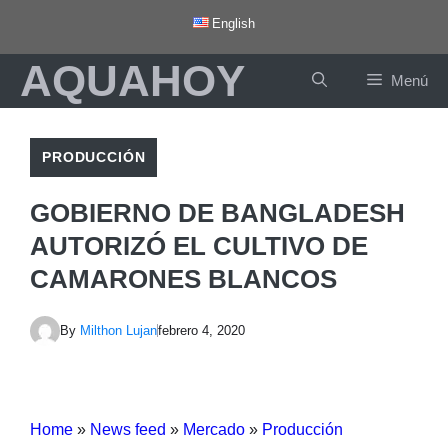
Saltar
English
al
AQUAHOY
contenido
Menú
PRODUCCIÓN
GOBIERNO DE BANGLADESH
AUTORIZÓ EL CULTIVO DE
CAMARONES BLANCOS
By
Milthon Lujan
febrero 4, 2020
Home
»
News feed
»
Mercado
»
Producción