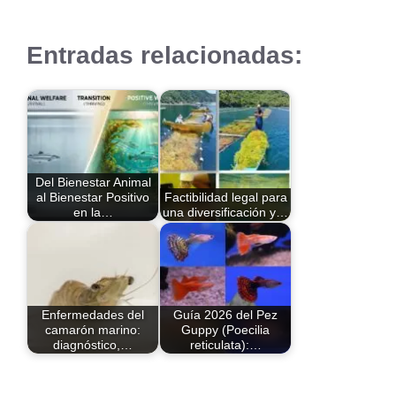
Entradas relacionadas:
Del Bienestar Animal
al Bienestar Positivo
Factibilidad legal para
en la…
una diversificación y…
Enfermedades del
Guía 2026 del Pez
camarón marino:
Guppy (Poecilia
diagnóstico,…
reticulata):…